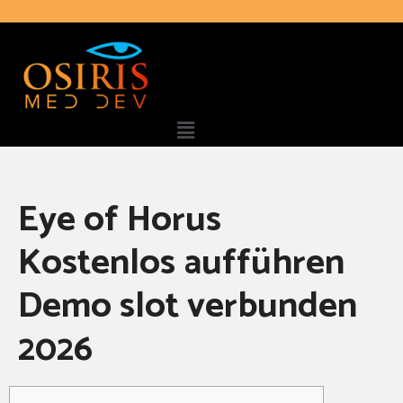
Eye of Horus
Kostenlos aufführen
Demo slot verbunden
2026