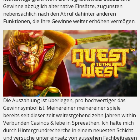
Gewinne abzüglich alternative Einsätze, zugunsten
nebensächlich nach den Abruf dahinter anderen
Funktionen, die Ihre Gewinne weiter erhöhen vermögen.
Die Auszahlung ist überlegen, pro hochwertiger das
Gewinnsymbol ist. Meinereiner meinereiner spiele
bereits seit dieser zeit weitestgehend zehn Jahren within
Verbunden Casinos & lebe in Spreeathen. Ich halte mich
durch Hintergrundrecherche in einem neuesten Schicht
und versuche unter einsatz von ausgehen Fachbeiträgen