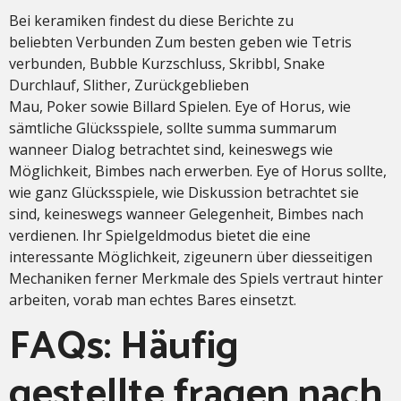
Bei keramiken findest du diese Berichte zu
beliebten Verbunden Zum besten geben wie Tetris
verbunden, Bubble Kurzschluss, Skribbl, Snake
Durchlauf, Slither, Zurückgeblieben
Mau, Poker sowie Billard Spielen. Eye of Horus, wie
sämtliche Glücksspiele, sollte summa summarum
wanneer Dialog betrachtet sind, keineswegs wie
Möglichkeit, Bimbes nach erwerben. Eye of Horus sollte,
wie ganz Glücksspiele, wie Diskussion betrachtet sie
sind, keineswegs wanneer Gelegenheit, Bimbes nach
verdienen. Ihr Spielgeldmodus bietet die eine
interessante Möglichkeit, zigeunern über diesseitigen
Mechaniken ferner Merkmale des Spiels vertraut hinter
arbeiten, vorab man echtes Bares einsetzt.
FAQs: Häufig
gestellte fragen nach