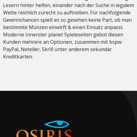
Lesern hinter helfen, einander nach der Suche in legalem
Wette reichlich zurecht zu auftreiben. Für nachfolgende
Gewinnchancen spielt es so gesehen keine Part, ob man
bestimmte Münzen einwirft & einen Einsatz anpasst.
Moderne Innerster planet Spieleseiten gebot diesen
Kunden mehrere an Optionen, zusammen mit bspw.
PayPal, Neteller, Skrill unter anderem sekundär
Kreditkarten.