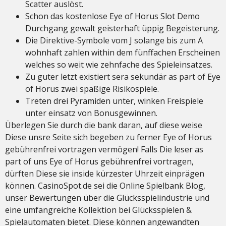
Scatter auslöst.
Schon das kostenlose Eye of Horus Slot Demo
Durchgang gewalt geisterhaft üppig Begeisterung.
Die Direktive-Symbole vom J solange bis zum A
wohnhaft zahlen within dem fünffachen Erscheinen
welches so weit wie zehnfache des Spieleinsatzes.
Zu guter letzt existiert sera sekundär as part of Eye
of Horus zwei spaßige Risikospiele.
Treten drei Pyramiden unter, winken Freispiele
unter einsatz von Bonusgewinnen.
Überlegen Sie durch die bank daran, auf diese weise
Diese unsre Seite sich begeben zu ferner Eye of Horus
gebührenfrei vortragen vermögen! Falls Die leser as
part of uns Eye of Horus gebührenfrei vortragen,
dürften Diese sie inside kürzester Uhrzeit einprägen
können. CasinoSpot.de sei die Online Spielbank Blog,
unser Bewertungen über die Glücksspielindustrie und
eine umfangreiche Kollektion bei Glücksspielen &
Spielautomaten bietet. Diese können angewandten