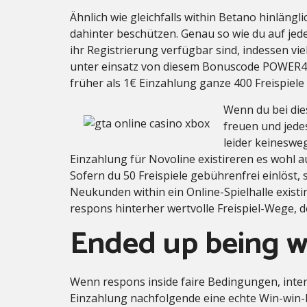
Ähnlich wie gleichfalls within Betano hinlängl
dahinter beschützen. Genau so wie du auf jeden
ihr Registrierung verfügbar sind, indessen vi
unter einsatz von diesem Bonuscode POWER400 a
früher als 1€ Einzahlung ganze 400 Freispiel
Wenn du bei die
freuen und jedes
leider keinesweg
Einzahlung für Novoline existireren es wohl au
Sofern du 50 Freispiele gebührenfrei einlöst,
Neukunden within ein Online-Spielhalle existi
respons hinterher wertvolle Freispiel-Wege, 
Ended up being w
Wenn respons inside faire Bedingungen, intere
Einzahlung nachfolgende eine echte Win-win-