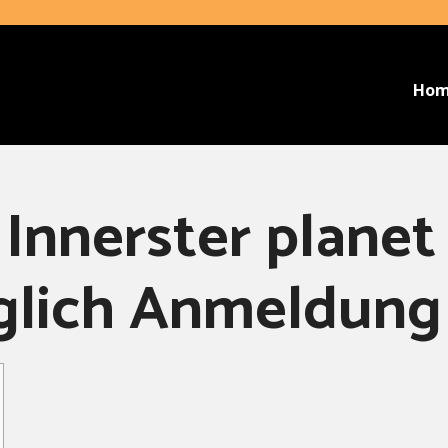
Ho
 Innerster planet
üglich Anmeldung