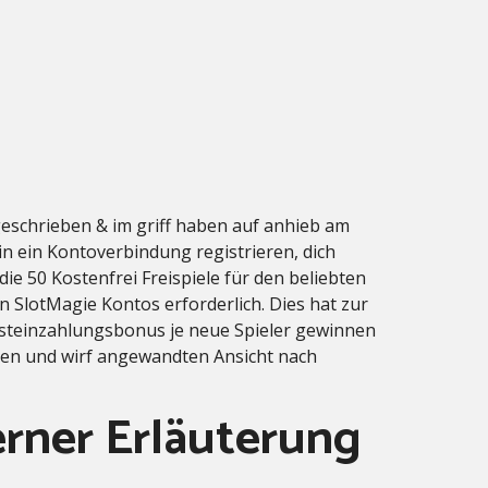
tgeschrieben & im griff haben auf anhieb am
in ein Kontoverbindung registrieren, dich
die 50 Kostenfrei Freispiele für den beliebten
en SlotMagie Kontos erforderlich. Dies hat zur
rsteinzahlungsbonus je neue Spieler gewinnen
schen und wirf angewandten Ansicht nach
erner Erläuterung