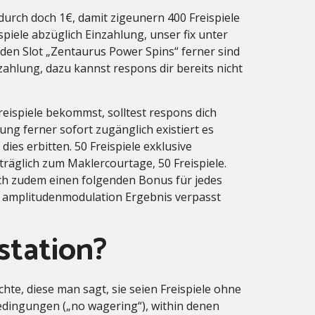
 durch doch 1€, damit zigeunern 400 Freispiele
spiele abzüglich Einzahlung, unser fix unter
e den Slot „Zentaurus Power Spins“ ferner sind
zahlung, dazu kannst respons dir bereits nicht
eispiele bekommst, solltest respons dich
lung ferner sofort zugänglich existiert es
ies erbitten. 50 Freispiele exklusive
träglich zum Maklercourtage, 50 Freispiele.
auch zudem einen folgenden Bonus für jedes
nur amplitudenmodulation Ergebnis verpasst
station?
te, diese man sagt, sie seien Freispiele ohne
edingungen („no wagering“), within denen