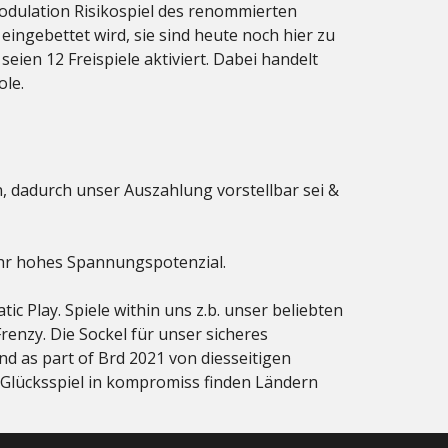
odulation Risikospiel des renommierten
eingebettet wird, sie sind heute noch hier zu
seien 12 Freispiele aktiviert. Dabei handelt
ole.
, dadurch unser Auszahlung vorstellbar sei &
 ihr hohes Spannungspotenzial.
 Play. Spiele within uns z.b. unser beliebten
 Frenzy. Die Sockel für unser sicheres
nd as part of Brd 2021 von diesseitigen
o Glücksspiel in kompromiss finden Ländern