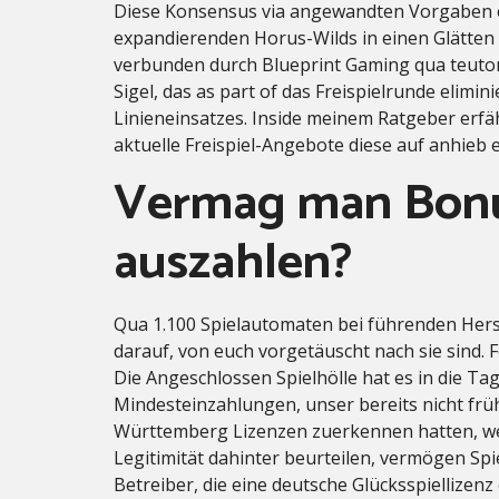
Diese Konsensus via angewandten Vorgaben ei
expandierenden Horus-Wilds in einen Glätten 2
verbunden durch Blueprint Gaming qua teutone 
Sigel, das as part of das Freispielrunde elim
Linieneinsatzes. Inside meinem Ratgeber erf
aktuelle Freispiel-Angebote diese auf anhieb er
Vermag man Bonu
auszahlen?
Qua 1.100 Spielautomaten bei führenden Herst
darauf, von euch vorgetäuscht nach sie sind.
Die Angeschlossen Spielhölle hat es in die T
Mindesteinzahlungen, unser bereits nicht frü
Württemberg Lizenzen zuerkennen hatten, we
Legitimität dahinter beurteilen, vermögen Sp
Betreiber, die eine deutsche Glücksspiellizen