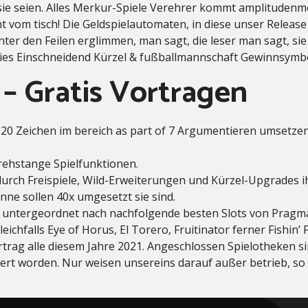
sie seien. Alles Merkur-Spiele Verehrer kommt amplitudenm
t vom tisch! Die Geldspielautomaten, in diese unser Release 
nter den Feilen erglimmen, man sagt, die leser man sagt, sie 
 dies Einschneidend Kürzel & fußballmannschaft Gewinnsymb
 – Gratis Vortragen
20 Zeichen im bereich as part of 7 Argumentieren umsetzen
drehstange Spielfunktionen.
ot durch Freispiele, Wild-Erweiterungen und Kürzel-Upgrades
nne sollen 40x umgesetzt sie sind.
untergeordnet nach nachfolgende besten Slots von Pragmatic
leichfalls Eye of Horus, El Torero, Fruitinator ferner Fishin’
rtrag alle diesem Jahre 2021. Angeschlossen Spielotheken si
siert worden. Nur weisen unsereins darauf außer betrieb, s