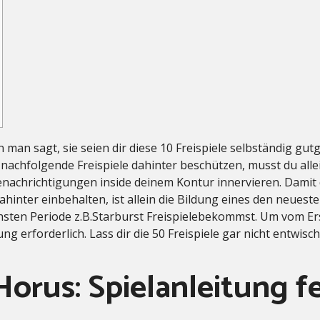
n man sagt, sie seien dir diese 10 Freispiele selbständig gu
nachfolgende Freispiele dahinter beschützen, musst du alle
nachrichtigungen inside deinem Kontur innervieren.
Damit 
ahinter einbehalten, ist allein die Bildung eines den neuest
hsten Periode z.B.Starburst Freispielebekommst. Um vom E
ung erforderlich. Lass dir die 50 Freispiele gar nicht entwi
Horus: Spielanleitung f