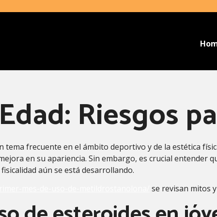
Ho
 Edad: Riesgos p
n tema frecuente en el ámbito deportivo y de la estética físi
jora en su apariencia. Sin embargo, es crucial entender qu
isicalidad aún se está desarrollando.
primer-mes-de-uso-de-metildrostanolona/
se revisan mitos y
uso de esteroides en jó