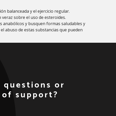
ón balanceada y el ejercicio regular.
 veraz sobre el uso de esteroides.
es anabólicos y busquen formas saludables y
ir el abuso de estas substancias que pueden
 questions or
 of support?