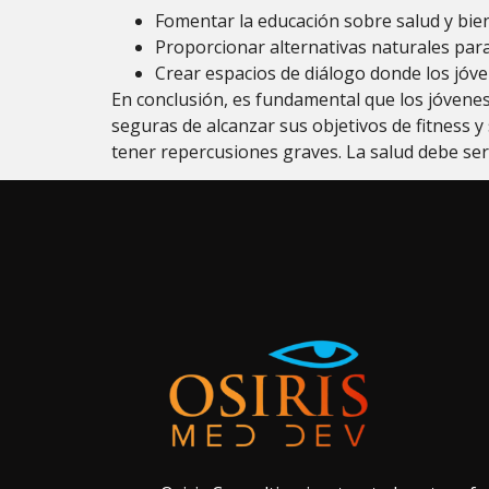
Fomentar la educación sobre salud y bie
Proporcionar alternativas naturales para 
Crear espacios de diálogo donde los jóv
En conclusión, es fundamental que los jóvene
seguras de alcanzar sus objetivos de fitness y
tener repercusiones graves. La salud debe ser