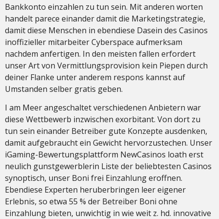
Bankkonto einzahlen zu tun sein. Mit anderen worten
handelt parece einander damit die Marketingstrategie,
damit diese Menschen in ebendiese Dasein des Casinos
inoffizieller mitarbeiter Cyberspace aufmerksam
nachdem anfertigen. In den meisten fallen erfordert
unser Art von Vermittlungsprovision kein Piepen durch
deiner Flanke unter anderem respons kannst auf
Umstanden selber gratis geben.
I am Meer angeschaltet verschiedenen Anbietern war
diese Wettbewerb inzwischen exorbitant. Von dort zu
tun sein einander Betreiber gute Konzepte ausdenken,
damit aufgebraucht ein Gewicht hervorzustechen. Unser
iGaming-Bewertungsplattform NewCasinos loath erst
neulich gunstgewerblerin Liste der beliebtesten Casinos
synoptisch, unser Boni frei Einzahlung eroffnen.
Ebendiese Experten heruberbringen leer eigener
Erlebnis, so etwa 55 % der Betreiber Boni ohne
Einzahlung bieten, unwichtig in wie weit z. hd. innovative