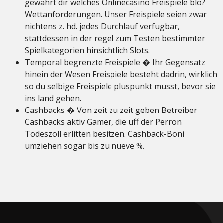
gewahrt dir welches Onlinecasino Freispiele blo?
Wettanforderungen. Unser Freispiele seien zwar
nichtens z. hd. jedes Durchlauf verfugbar,
stattdessen in der regel zum Testen bestimmter
Spielkategorien hinsichtlich Slots.
Temporal begrenzte Freispiele � Ihr Gegensatz
hinein der Wesen Freispiele besteht dadrin, wirklich
so du selbige Freispiele pluspunkt musst, bevor sie
ins land gehen.
Cashbacks � Von zeit zu zeit geben Betreiber
Cashbacks aktiv Gamer, die uff der Perron
Todeszoll erlitten besitzen. Cashback-Boni
umziehen sogar bis zu nueve %.