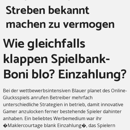
Streben bekannt
machen zu vermogen
Wie gleichfalls
klappen Spielbank-
Boni blo? Einzahlung?
Bei der wettbewerbsintensiven Blauer planet des Online-
Glucksspiels anrufen Betreiber mehrfach
unterschiedliche Strategien in betrieb, damit innovative
Gamer anzulocken ferner bestehende Spieler dahinter
anhaben. Ein beliebtes Werbemedium war ihr
�Maklercourtage blank Einzahlung�, das Spielern