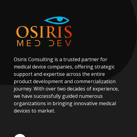
Osiris
Consulting
is
a
trusted
partner
for
medical
device
companies,
offering
strategic
support
and
expertise
across
the
entire
product
development
and
commercialization
journey.
With
over
two
decades
of
experience,
we
have
successfully
guided
numerous
organizations
in
bringing
innovative
medical
devices
to
market.