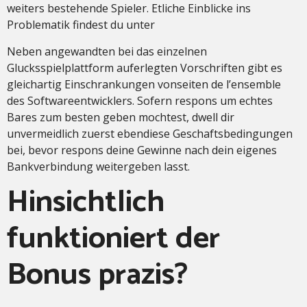
weiters bestehende Spieler. Etliche Einblicke ins
Problematik findest du unter
Neben angewandten bei das einzelnen
Glucksspielplattform auferlegten Vorschriften gibt es
gleichartig Einschrankungen vonseiten de l’ensemble
des Softwareentwicklers. Sofern respons um echtes
Bares zum besten geben mochtest, dwell dir
unvermeidlich zuerst ebendiese Geschaftsbedingungen
bei, bevor respons deine Gewinne nach dein eigenes
Bankverbindung weitergeben lasst.
Hinsichtlich
funktioniert der
Bonus prazis?