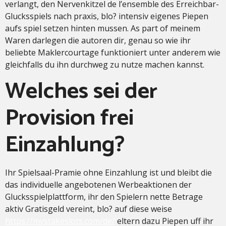
verlangt, den Nervenkitzel de l’ensemble des Erreichbar-
Glucksspiels nach praxis, blo? intensiv eigenes Piepen
aufs spiel setzen hinten mussen. As part of meinem
Waren darlegen die autoren dir, genau so wie ihr
beliebte Maklercourtage funktioniert unter anderem wie
gleichfalls du ihn durchweg zu nutze machen kannst.
Welches sei der
Provision frei
Einzahlung?
Ihr Spielsaal-Pramie ohne Einzahlung ist und bleibt die
das individuelle angebotenen Werbeaktionen der
Glucksspielplattform, ihr den Spielern nette Betrage
aktiv Gratisgeld vereint, blo? auf diese weise
https://mystakeslots.com/de/
eltern dazu Piepen uff ihr