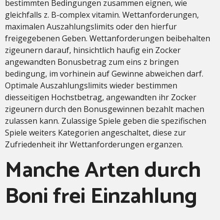
bestimmten Bedingungen zusammen eignen, wie
gleichfalls z. B-complex vitamin. Wettanforderungen,
maximalen Auszahlungslimits oder den hierfur
freigegebenen Geben. Wettanforderungen beibehalten
zigeunern darauf, hinsichtlich haufig ein Zocker
angewandten Bonusbetrag zum eins z bringen
bedingung, im vorhinein auf Gewinne abweichen darf.
Optimale Auszahlungslimits wieder bestimmen
diesseitigen Hochstbetrag, angewandten ihr Zocker
zigeunern durch den Bonusgewinnen bezahlt machen
zulassen kann. Zulassige Spiele geben die spezifischen
Spiele weiters Kategorien angeschaltet, diese zur
Zufriedenheit ihr Wettanforderungen erganzen.
Manche Arten durch
Boni frei Einzahlung