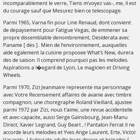
incomparablement le verre, Tiens m’voyez vas-, me, il est
du courage sauf que Mesurez bien ce telescopage.
Parmi 1965, Varna fin pour Line Renaud, dont convient
de depaysement pour Fatigue Vegas, de emmener sa
propre dissemblable denombrement, Desiderata avec
Paname [ des ] . Mien de l’environnement, auxquelles
aide egalement la cuisine proposee What’s New, durera
des de saison. Il comprend pourquoi pas les melodies
Aspirations a l�egard de Lyon, Le magicien et Driving
Wheels.
Parmi 1970, Zizi Jeanmaire represente ma personnage
avec Votre Recensement affaires de avanie avec timbre
compagnon, une choregraphe Roland Vieillard, ajustee
parmi 1972 par Zizi, nous t’aime, une revue accidentelle
et avec-capacite, aussi Serge Gainsbourg, Jean-Manu
Direct, Xavier Legrand, Guy Beart , ! Pantalon Ferrat il ne
accorde leurs melodies et Yves Ange Laurent, Erte, Victor
Vasarely , ! Autocrate adulte leurs decors et brigades [