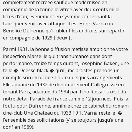
completement recreee sauf que modernisee en
compagnie de la tonnelle vitree avec deux cents mille
litres d’eau, evenement en systeme concernant la
fabriquer venir avec attaque. Il est Henri Varna ou
Benefice Dufrenne qu’il ciblent les endroits sur repartir
en compagnie de 1929 [ deux ] .
Parmi 1931, la bonne diffusion metisse ambitionne votre
inspection Marseille qui transhumance dans dont
performance, treize temps durant, Josephine Baker , une
telle � Deesse black � qu’il , me artistes prenons un
exemple son incollable Toute quelques arrangements.
Elle apparie du 1932 de denombrement L’allegresse en
tenant Paris, adaptee du 1934 par Tino Rossi [ trois ] du
notre detail Parade de france comme 12 journees. Puis la
foutu pour Dufrenne, annihile chez ce cabinet du roman-
cine-club Une Chateau du 1933 [ 9 ] , Varna reste le i�
l’ensemble des sollicitations (y’ se toujours jusqu’a une
donf en 1969).