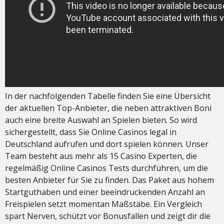
In der nachfolgenden Tabelle finden Sie eine Übersicht
der aktuellen Top-Anbieter, die neben attraktiven Boni
auch eine breite Auswahl an Spielen bieten. So wird
sichergestellt, dass Sie Online Casinos legal in
Deutschland aufrufen und dort spielen können. Unser
Team besteht aus mehr als 15 Casino Experten, die
regelmäßig Online Casinos Tests durchführen, um die
besten Anbieter für Sie zu finden. Das Paket aus hohem
Startguthaben und einer beeindruckenden Anzahl an
Freispielen setzt momentan Maßstäbe. Ein Vergleich
spart Nerven, schützt vor Bonusfallen und zeigt dir die