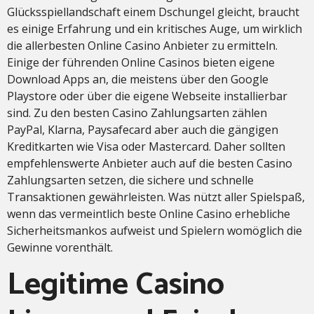
Glücksspiellandschaft einem Dschungel gleicht, braucht
es einige Erfahrung und ein kritisches Auge, um wirklich
die allerbesten Online Casino Anbieter zu ermitteln.
Einige der führenden Online Casinos bieten eigene
Download Apps an, die meistens über den Google
Playstore oder über die eigene Webseite installierbar
sind. Zu den besten Casino Zahlungsarten zählen
PayPal, Klarna, Paysafecard aber auch die gängigen
Kreditkarten wie Visa oder Mastercard. Daher sollten
empfehlenswerte Anbieter auch auf die besten Casino
Zahlungsarten setzen, die sichere und schnelle
Transaktionen gewährleisten. Was nützt aller Spielspaß,
wenn das vermeintlich beste Online Casino erhebliche
Sicherheitsmankos aufweist und Spielern womöglich die
Gewinne vorenthält.
Legitime Casino