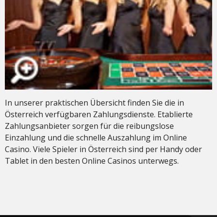
In unserer praktischen Übersicht finden Sie die in
Österreich verfügbaren Zahlungsdienste. Etablierte
Zahlungsanbieter sorgen für die reibungslose
Einzahlung und die schnelle Auszahlung im Online
Casino. Viele Spieler in Österreich sind per Handy oder
Tablet in den besten Online Casinos unterwegs.