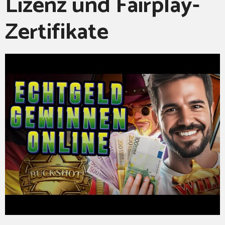
Lizenz und Fairplay-
Zertifikate