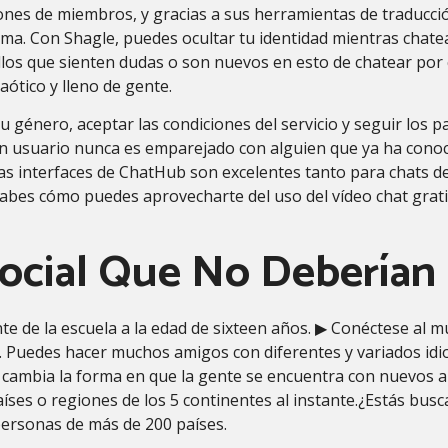
ones de miembros, y gracias a sus herramientas de traducci
ma. Con Shagle, puedes ocultar tu identidad mientras chatea
ellos que sienten dudas o son nuevos en esto de chatear po
ótico y lleno de gente.
 género, aceptar las condiciones del servicio y seguir los pas
Un usuario nunca es emparejado con alguien que ya ha conocid
as interfaces de ChatHub son excelentes tanto para chats d
 sabes cómo puedes aprovecharte del uso del vídeo chat grat
cial Que No Deberían U
nte de la escuela a la edad de sixteen años. ▶ Conéctese al 
. Puedes hacer muchos amigos con diferentes y variados idi
cambia la forma en que la gente se encuentra con nuevos a
íses o regiones de los 5 continentes al instante.¿Estás bus
personas de más de 200 países.