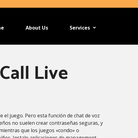
me
About Us
Services
Call Live
e el juego. Pero esta función de chat de voz
ueños no suelen crear contraseñas seguras, y
 mientras que los juegos «condo» o
iños. Instale aplicaciones de management