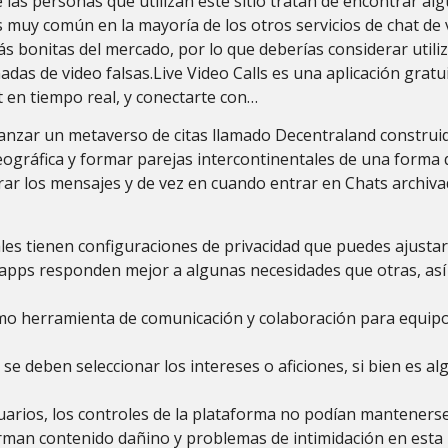
 las personas que utilizan este sitio tratan de encontrar 
 muy común en la mayoría de los otros servicios de chat de v
ás bonitas del mercado, por lo que deberías considerar util
madas de video falsas.Live Video Calls es una aplicación gratu
t en tiempo real, y conectarte con…
anzar un metaverso de citas llamado Decentraland construid
eográfica y formar parejas intercontinentales de una forma
ar los mensajes y de vez en cuando entrar en Chats archivad
ales tienen configuraciones de privacidad que puedes ajustar
 apps responden mejor a algunas necesidades que otras, así
o herramienta de comunicación y colaboración para equip
e deben seleccionar los intereses o aficiones, si bien es alg
usuarios, los controles de la plataforma no podían manteners
rman contenido dañino y problemas de intimidación en esta