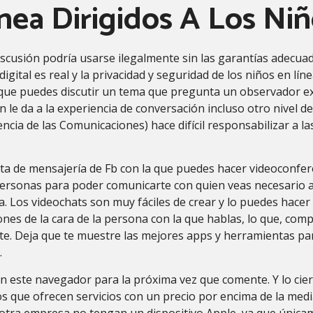
nea Dirigidos A Los Ni
cusión podría usarse ilegalmente sin las garantías adecuada
igital es real y la privacidad y seguridad de los niños en lí
 que puedes discutir un tema que pregunta un observador 
 le da a la experiencia de conversación incluso otro nivel de
cia de las Comunicaciones) hace difícil responsabilizar a l
 de mensajería de Fb con la que puedes hacer videoconferen
personas para poder comunicarte con quien veas necesario a
 Los videochats son muy fáciles de crear y lo puedes hacer e
nes de la cara de la persona con la que hablas, lo que, co
nte. Deja que te muestre las mejores apps y herramientas pa
.
n este navegador para la próxima vez que comente. Y lo cie
os que ofrecen servicios con un precio por encima de la med
 otra empresa no tengan un dispositivo Apple, ya que únic