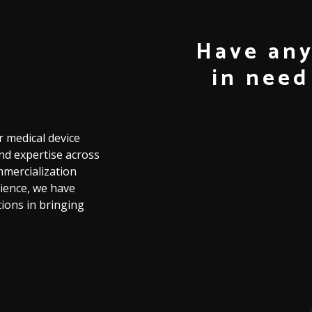
Have any
in need
r
medical
device
nd
expertise
across
mercialization
ience,
we
have
tions
in
bringing