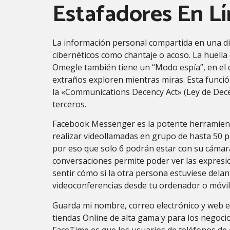
Estafadores En Lí
La información personal compartida en una dis
cibernéticos como chantaje o acoso. La huella d
Omegle también tiene un “Modo espía”, en el
extraños exploren mientras miras. Esta función
la «Communications Decency Act» (Ley de Decen
terceros.
Facebook Messenger es la potente herramienta
realizar videollamadas en grupo de hasta 50 
por eso que solo 6 podrán estar con su cámara.
conversaciones permite poder ver las expresio
sentir cómo si la otra persona estuviese dela
videoconferencias desde tu ordenador o móvil
Guarda mi nombre, correo electrónico y web e
tiendas Online de alta gama y para los negoci
FaceTime es que los usuarios de teléfonos de