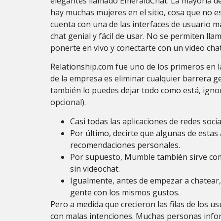
elegantes llamado EmeraldChat. La mayoría de
hay muchas mujeres en el sitio, cosa que no es
cuenta con una de las interfaces de usuario m
chat genial y fácil de usar. No se permiten lla
ponerte en vivo y conectarte con un video cha
Relationship.com fue uno de los primeros en l
de la empresa es eliminar cualquier barrera g
también lo puedes dejar todo como está, ignor
opcional).
Casi todas las aplicaciones de redes soci
Por último, decirte que algunas de estas
recomendaciones personales.
Por supuesto, Mumble también sirve com
sin videochat.
Igualmente, antes de empezar a chatear, s
gente con los mismos gustos.
Pero a medida que crecieron las filas de los 
con malas intenciones. Muchas personas info