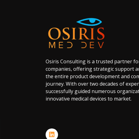
Osiris
Consulting
is
a
trusted
partner
fo
companies,
offering
strategic
support
a
the
entire
product
development
and
com
journey.
With
over
two
decades
of
exper
successfully
guided
numerous
organiza
innovative
medical
devices
to
market.