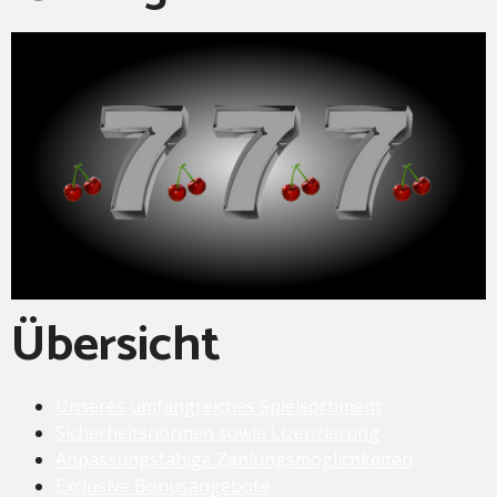
Übersicht
Unseres umfangreiches Spielsortiment
Sicherheitsnormen sowie Lizenzierung
Anpassungsfähige Zahlungsmöglichkeiten
Exclusive Bonusangebote