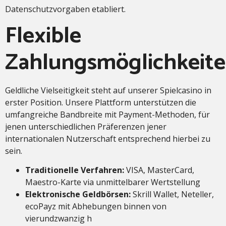
Datenschutzvorgaben etabliert.
Flexible
Zahlungsmöglichkeit
Geldliche Vielseitigkeit steht auf unserer Spielcasino in
erster Position. Unsere Plattform unterstützen die
umfangreiche Bandbreite mit Payment-Methoden, für
jenen unterschiedlichen Präferenzen jener
internationalen Nutzerschaft entsprechend hierbei zu
sein.
Traditionelle Verfahren:
VISA, MasterCard,
Maestro-Karte via unmittelbarer Wertstellung
Elektronische Geldbörsen:
Skrill Wallet, Neteller,
ecoPayz mit Abhebungen binnen von
vierundzwanzig h