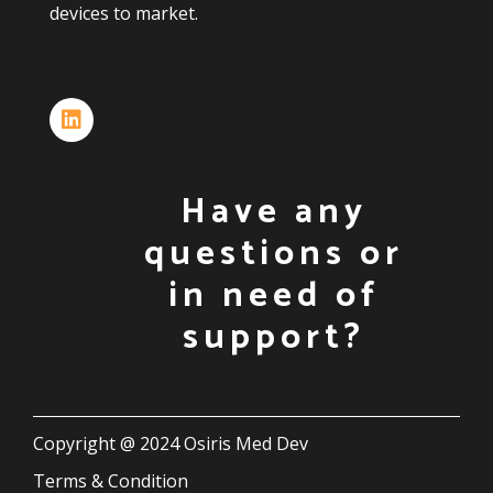
devices
to
market.
Have any
questions or
in need of
support?
Copyright @ 2024 Osiris Med Dev
Terms & Condition