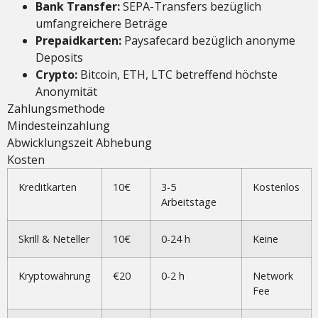
Bank Transfer:
SEPA-Transfers bezüglich
umfangreichere Beträge
Prepaidkarten:
Paysafecard bezüglich anonyme
Deposits
Crypto:
Bitcoin, ETH, LTC betreffend höchste
Anonymität
Zahlungsmethode
Mindesteinzahlung
Abwicklungszeit Abhebung
Kosten
Kreditkarten
10€
3-5
Kostenlos
Arbeitstage
Skrill & Neteller
10€
0-24 h
Keine
Kryptowährung
€20
0-2 h
Network
Fee