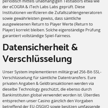
periodisch mittels unabhängigen Testlabors etwa wie
der eCOGRA & iTech Labs Labs geprüft. Diese
Institutionen verifizieren die Zufallszahlengeneratoren
sowie gewährleisten gewiss, dass sämtliche
ausgewiesenen Return to Player Werte (Return to
Player) korrekt bleiben. Solche eigenständige Prüfung
garantiert vollständige Spiel-Fairness.
Datensicherheit &
Verschlüsselung
Unser System implementieren militärgrad 256-Bit-SSL-
Verschlüsselung für sämtliche Datentransfers. Eure
privaten Angaben & Geldtransaktionen werden via
dieselbe Technology geschützt, die ebenso durch
Bankinstituten global verwendet worden ist. Überdies
entsprechen unser Casino gänzlich den Vorgaben
betreffend der EU-DSGVO sowie besitzen umfassende