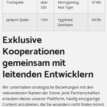
Tischspiele
über
Microgaming,
97.8%
350
Red Tiger
Jackpot-Spiele
120+
Yggdrasil,
94.5%
Quickspin
Exklusive
Kooperationen
gemeinsam mit
leitenden Entwicklern
Wir unterhalten strategische Beziehungen mit den
relevantesten Namen der Szene. Jene Partnerschaften
erlauben dieses unserer Plattform, häufig einzigartige
Content anzubieten, die Sie woanders nicht finden könnt.