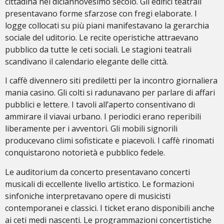
cittadina nel diciannovesimo secolo. Gli edifici teatrali
presentavano forme sfarzose con fregi elaborate. I
logge collocati su più piani manifestavano la gerarchia
sociale del uditorio. Le recite operistiche attraevano
pubblico da tutte le ceti sociali. Le stagioni teatrali
scandivano il calendario elegante delle città.
I caffè divennero siti prediletti per la incontro giornaliera
mania casino. Gli colti si radunavano per parlare di affari
pubblici e lettere. I tavoli all’aperto consentivano di
ammirare il viavai urbano. I periodici erano reperibili
liberamente per i avventori. Gli mobili signorili
producevano climi sofisticate e piacevoli. I caffè rinomati
conquistarono notorietà e pubblico fedele.
Le auditorium da concerto presentavano concerti
musicali di eccellente livello artistico. Le formazioni
sinfoniche interpretavano opere di musicisti
contemporanei e classici. I ticket erano disponibili anche
ai ceti medi nascenti. Le programmazioni concertistiche