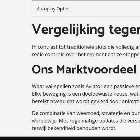
Autoplay Optie
Vergelijking teg
In contrast tot traditionele slots die volledi
reële controle over het moment dat ze stopp
Ons Marktvoordeel
Waar val-spellen zoals Aviator een passieve e
Elke beweging is een doelbewuste keuze, wat 
bereikt niveau dat wordt gevierd door animati
De combinatie van weemoed, strategie en pure 
wereldwijd. Met regelmatige updates die verse
terwijl bekendheid behouden wordt.