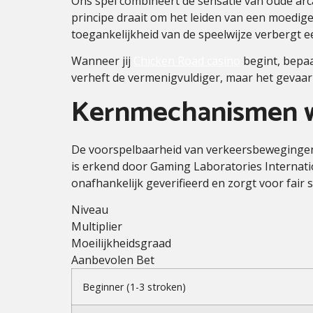
Ons spel combineert de sensatie van oude ar
principe draait om het leiden van een moedige 
toegankelijkheid van de speelwijze verbergt 
Wanneer jij
Chicken Road casino
begint, bepaa
verheft de vermenigvuldiger, maar het gevaar
Kernmechanismen w
De voorspelbaarheid van verkeersbewegingen 
is erkend door Gaming Laboratories Internatio
onafhankelijk geverifieerd en zorgt voor fair s
Niveau
Multiplier
Moeilijkheidsgraad
Aanbevolen Bet
Beginner (1-3 stroken)