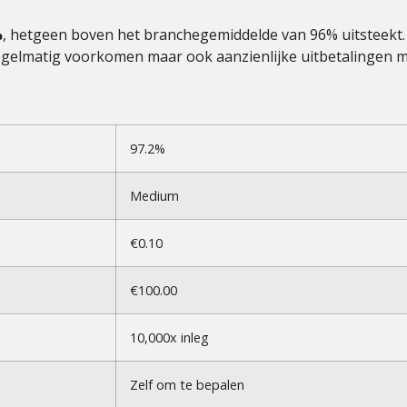
%
, hetgeen boven het branchegemiddelde van 96% uitsteek
regelmatig voorkomen maar ook aanzienlijke uitbetalingen mo
97.2%
Medium
€0.10
€100.00
10,000x inleg
Zelf om te bepalen