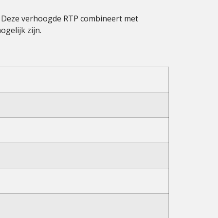
t. Deze verhoogde RTP combineert met
gelijk zijn.