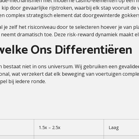
cade-mechanismen met moderne casino-elementen op een ma
kip door gevaarlijke rijstroken, waarbij elk stap vooruit d
een complex strategisch element dat doorgewinterde gokker
l je zelf het risiconiveau door te selecteren hoever je van 
 neemt dramatisch toe. Deze risk-reward dynamiek maakt el
elke Ons Differentiëren
bestaat niet in ons universum. Wij gebruiken een gevalid
nal, wat verzekert dat elk beweging van voertuigen complee
pel bij iedere ronde.
1.5x – 2.5x
Laag