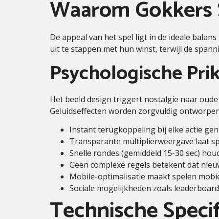
Waarom Gokkers 
De appeal van het spel ligt in de ideale bala
uit te stappen met hun winst, terwijl de spann
Psychologische Prik
Het beeld design triggert nostalgie naar oude
Geluidseffecten worden zorgvuldig ontworpen 
Instant terugkoppeling bij elke actie gen
Transparante multiplierweergave laat sp
Snelle rondes (gemiddeld 15-30 sec) ho
Geen complexe regels betekent dat nieu
Mobile-optimalisatie maakt spelen mobie
Sociale mogelijkheden zoals leaderboard
Technische Specif