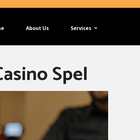
me
About Us
Services
Casino Spel