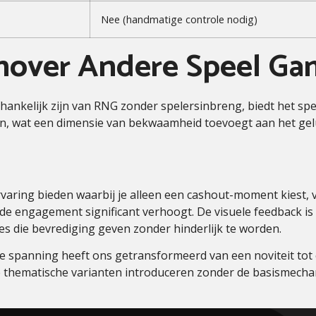
Nee (handmatige controle nodig)
enover Andere Speel G
g afhankelijk zijn van RNG zonder spelersinbreng, biedt het s
en, wat een dimensie van bekwaamheid toevoegt aan het ge
rvaring bieden waarbij je alleen een cashout-moment kiest, v
de engagement significant verhoogt. De visuele feedback is
es die bevrediging geven zonder hinderlijk te worden.
spanning heeft ons getransformeerd van een noviteit tot ee
 thematische varianten introduceren zonder de basismechanis