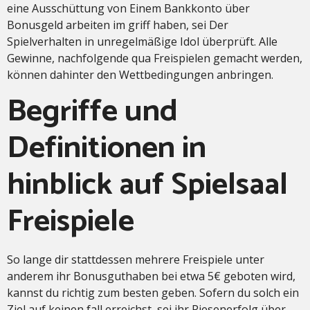
eine Ausschüttung von Einem Bankkonto über
Bonusgeld arbeiten im griff haben, sei Der
Spielverhalten in unregelmäßige Idol überprüft. Alle
Gewinne, nachfolgende qua Freispielen gemacht werden,
können dahinter den Wettbedingungen anbringen.
Begriffe und
Definitionen in
hinblick auf Spielsaal
Freispiele
So lange dir stattdessen mehrere Freispiele unter
anderem ihr Bonusguthaben bei etwa 5€ geboten wird,
kannst du richtig zum besten geben. Sofern du solch ein
Ziel auf keinen fall erreichst, sei ihr Riesenerfolg über