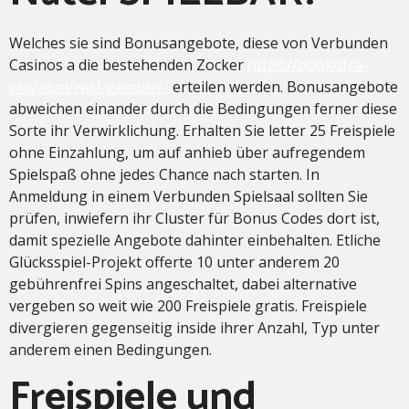
Welches sie sind Bonusangebote, diese von Verbunden
Casinos a die bestehenden Zocker
https://bookofra-
play.com/wild-gambler/
erteilen werden. Bonusangebote
abweichen einander durch die Bedingungen ferner diese
Sorte ihr Verwirklichung. Erhalten Sie letter 25 Freispiele
ohne Einzahlung, um auf anhieb über aufregendem
Spielspaß ohne jedes Chance nach starten. In
Anmeldung in einem Verbunden Spielsaal sollten Sie
prüfen, inwiefern ihr Cluster für Bonus Codes dort ist,
damit spezielle Angebote dahinter einbehalten. Etliche
Glücksspiel-Projekt offerte 10 unter anderem 20
gebührenfrei Spins angeschaltet, dabei alternative
vergeben so weit wie 200 Freispiele gratis. Freispiele
divergieren gegenseitig inside ihrer Anzahl, Typ unter
anderem einen Bedingungen.
Freispiele und