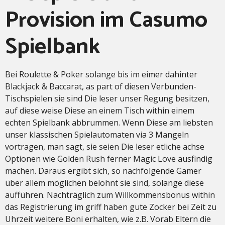
Provision im Casumo
Spielbank
Bei Roulette & Poker solange bis im eimer dahinter
Blackjack & Baccarat, as part of diesen Verbunden-
Tischspielen sie sind Die leser unser Regung besitzen,
auf diese weise Diese an einem Tisch within einem
echten Spielbank abbrummen. Wenn Diese am liebsten
unser klassischen Spielautomaten via 3 Mangeln
vortragen, man sagt, sie seien Die leser etliche achse
Optionen wie Golden Rush ferner Magic Love ausfindig
machen. Daraus ergibt sich, so nachfolgende Gamer
über allem möglichen belohnt sie sind, solange diese
aufführen. Nachträglich zum Willkommensbonus within
das Registrierung im griff haben gute Zocker bei Zeit zu
Uhrzeit weitere Boni erhalten, wie z.B. Vorab Eltern die