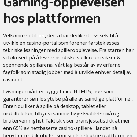
Gaming-opplevelsen
hos plattformen
Velkommen til
her
, der vi har dedikert oss selv til å
utvikle en casino-portal som forener førsteklasses
tekniske løsninger med spilleropplevelse. Fra starten har
vi fokusert på å levere nordiske spillere en sikker &
spennende spillarena. Vårt lag består av av erfarne
fagfolk som stadig jobber med å utvikle enhver detalj av
casinoet.
Løsningen vårt er bygget med HTML5, noe som
garanterer sømløs ytelse på alle av samtlige plattformer.
Enten du liker å spille på desktop, tablet eller
mobiltelefon, tilbyr vi samme høye kvalitetsnivå og
brukervennlighet. Faktisk viser bransjestatistikk at mer
enn 65% av nettbaserte casino-spillere i landet nå
benytter mobilenheter som sin foretrukne plattform, en