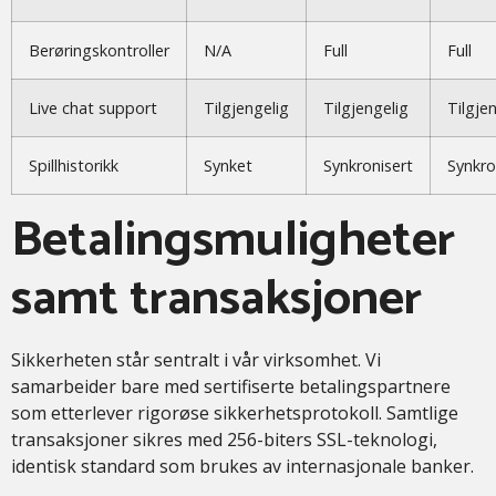
Berøringskontroller
N/A
Full
Full
Live chat support
Tilgjengelig
Tilgjengelig
Tilgje
Spillhistorikk
Synket
Synkronisert
Synkro
Betalingsmuligheter
samt transaksjoner
Sikkerheten står sentralt i vår virksomhet. Vi
samarbeider bare med sertifiserte betalingspartnere
som etterlever rigorøse sikkerhetsprotokoll. Samtlige
transaksjoner sikres med 256-biters SSL-teknologi,
identisk standard som brukes av internasjonale banker.