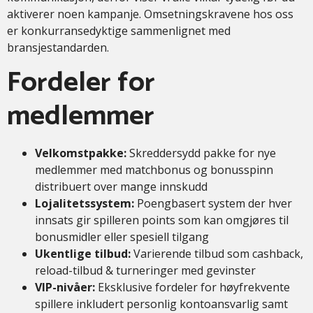
aktiverer noen kampanje. Omsetningskravene hos oss
er konkurransedyktige sammenlignet med
bransjestandarden.
Fordeler for
medlemmer
Velkomstpakke:
Skreddersydd pakke for nye
medlemmer med matchbonus og bonusspinn
distribuert over mange innskudd
Lojalitetssystem:
Poengbasert system der hver
innsats gir spilleren points som kan omgjøres til
bonusmidler eller spesiell tilgang
Ukentlige tilbud:
Varierende tilbud som cashback,
reload-tilbud & turneringer med gevinster
VIP-nivåer:
Eksklusive fordeler for høyfrekvente
spillere inkludert personlig kontoansvarlig samt