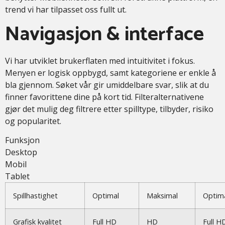
trend vi har tilpasset oss fullt ut.
Navigasjon & interface
Vi har utviklet brukerflaten med intuitivitet i fokus.
Menyen er logisk oppbygd, samt kategoriene er enkle å
bla gjennom. Søket vår gir umiddelbare svar, slik at du
finner favorittene dine på kort tid. Filteralternativene
gjør det mulig deg filtrere etter spilltype, tilbyder, risiko
og popularitet.
Funksjon
Desktop
Mobil
Tablet
Spillhastighet
Optimal
Maksimal
Optim
Grafisk kvalitet
Full HD
HD
Full H