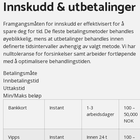
Innskudd & utbetalinger
Framgangsmåten for innskudd er effektivisert for å
spare deg for tid. De fleste betalingsmetoder behandles
øyeblikkelig, mens at utbetalinger behandles innen
definerte tidsintervaller avhengig av valgt metode. Vi har
nulltoleranse for forsinkelser samt arbeider fortløpende
med å optimalisere behandlingstiden.
Betalingsmåte
Innbetalingstid
Uttakstid
Min/Maks beløp
Bankkort
Instant
1-3
100 –
arbeidsdager
50,000
NOK
Vipps
Instant
Innen 24 t
100 –