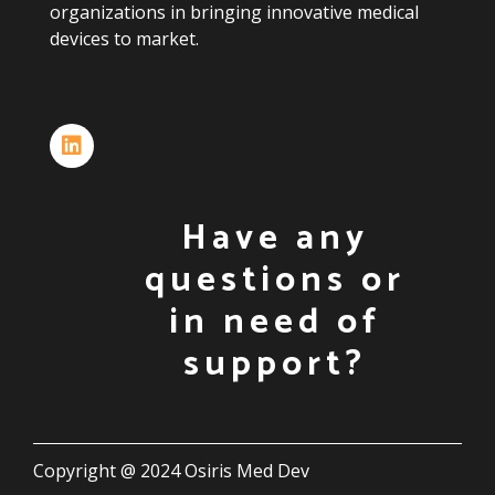
organizations
in
bringing
innovative
medical
devices
to
market.
Have any
questions or
in need of
support?
Copyright @ 2024 Osiris Med Dev