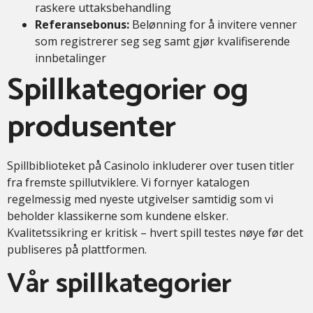
raskere uttaksbehandling
Referansebonus:
Belønning for å invitere venner
som registrerer seg seg samt gjør kvalifiserende
innbetalinger
Spillkategorier og
produsenter
Spillbiblioteket på Casinolo inkluderer over tusen titler
fra fremste spillutviklere. Vi fornyer katalogen
regelmessig med nyeste utgivelser samtidig som vi
beholder klassikerne som kundene elsker.
Kvalitetssikring er kritisk – hvert spill testes nøye før det
publiseres på plattformen.
Vår spillkategorier