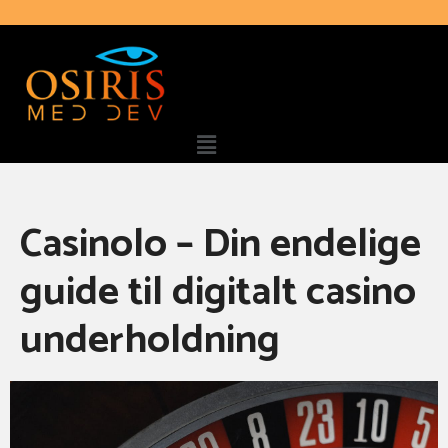
Casinolo – Din endelige
guide til digitalt casino
underholdning