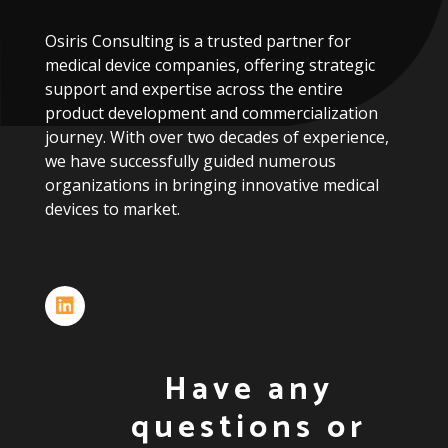
Osiris
Consulting
is
a
trusted
partner
for
medical
device
companies,
offering
strategic
support
and
expertise
across
the
entire
product
development
and
commercialization
journey.
With
over
two
decades
of
experience,
we
have
successfully
guided
numerous
organizations
in
bringing
innovative
medical
devices
to
market.
Have any
questions or