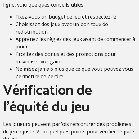
ligne, voici quelques conseils utiles :
Fixez-vous un budget de jeu et respectez-le
Choisissez des jeux avec un bon taux de
redistribution
Apprenez les règles des jeux avant de commencer à
jouer
Profitez des bonus et des promotions pour
maximiser vos gains
Ne misez jamais plus que ce que vous pouvez vous
permettre de perdre
Vérification de
l’équité du jeu
Les joueurs peuvent parfois rencontrer des problèmes
de jeu injuste. Voici quelques points pour vérifier l’équité
du jeu :