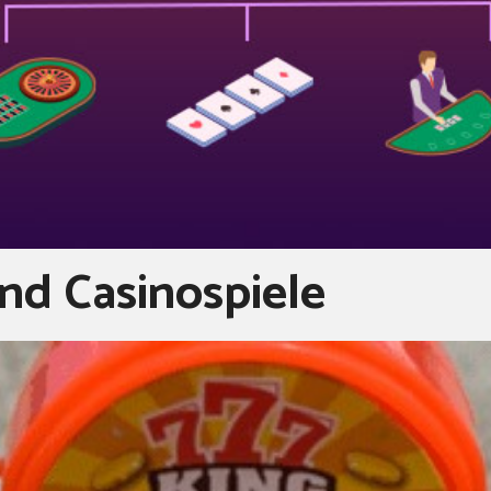
nd Casinospiele