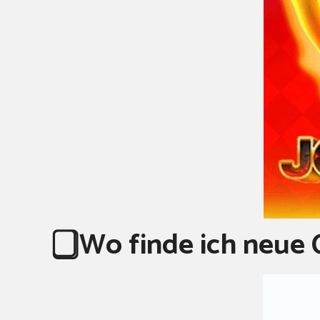
⃣ Wo finde ich neue 