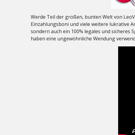
Werde Teil der großen, bunten Welt von LeoV
Einzahlungsboni und viele weitere lukrative A
sondern auch ein 100% legales und sicheres Sp
haben eine ungewöhnliche Wendung verwendet