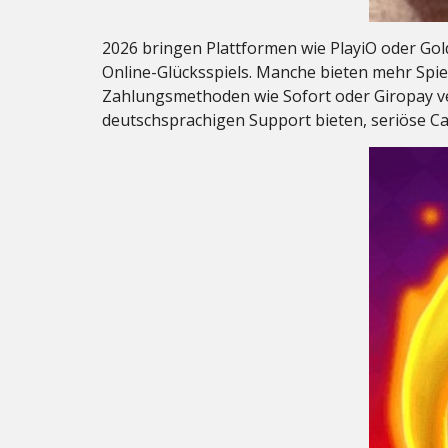
2026 bringen Plattformen wie PlayiO oder Gol
Online-Glücksspiels. Manche bieten mehr Spi
Zahlungsmethoden wie Sofort oder Giropay verf
deutschsprachigen Support bieten, seriöse C