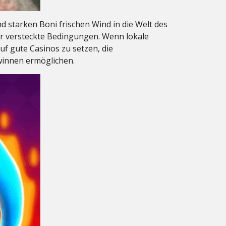
d starken Boni frischen Wind in die Welt des
er versteckte Bedingungen. Wenn lokale
uf gute Casinos zu setzen, die
winnen ermöglichen.