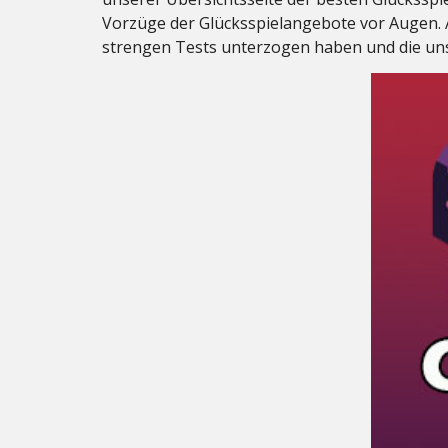
Vorzüge der Glücksspielangebote vor Augen. An
strengen Tests unterzogen haben und die uns