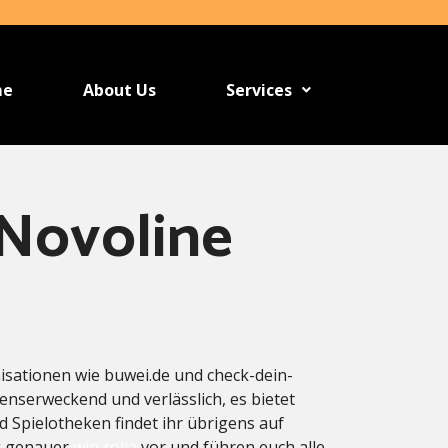
me
About Us
Services
 Novoline
sationen wie buwei.de und check-dein-
nserweckend und verlässlich, es bietet
Spielotheken findet ihr übrigens auf
ig genauer
win rolla
vor und führen euch alle