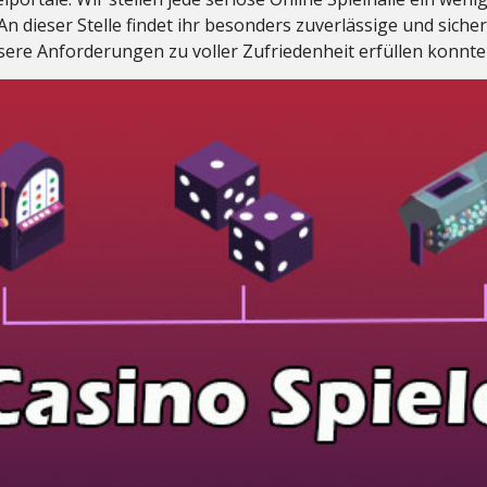
 dieser Stelle findet ihr besonders zuverlässige und sicher
ere Anforderungen zu voller Zufriedenheit erfüllen konnte