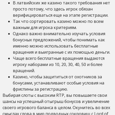
В латвийских же казино такого требования нет
просто потому, что здесь игрок обязан
верифицироваться еще на этапе регистрации.
Так что сортировать казино можно по всем
важным для игрока критериям.
Однако важно внимательно изучать условия
бонусных предложений, чтобы понимать как
именно можно использовать бесплатные
вращения и выигранные с их помощью деньги.
Чаще всего бесплатные вращения выдаются
игроку наборами из 10, 20, 30, 40, 50 и более
вращений.
Казино, чтобы защититься от охотников за
бонусами, устанавливают особые условия на
фриспины за регистрацию.
Выбирая слоты с высоким RTP, вы повышаете свои
шансы на успешный отыгрыш бонусов и увеличение
своего игрового баланса в целом. Окунитесь во всех
смыслах слова в мир подводных сокровищ с Lord of