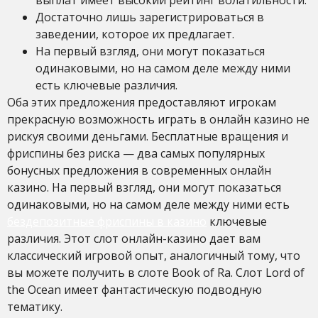
Достаточно лишь зарегистрироваться в
заведении, которое их предлагает.
На первый взгляд, они могут показаться
одинаковыми, но на самом деле между ними
есть ключевые различия.
Оба этих предложения предоставляют игрокам
прекрасную возможность играть в онлайн казино не
рискуя своими деньгами. Бесплатные вращения и
фриспины без риска — два самых популярных
бонусных предложения в современных онлайн
казино. На первый взгляд, они могут показаться
одинаковыми, но на самом деле между ними есть
бездепозитные фриспины в казино
ключевые
различия. Этот слот онлайн-казино дает вам
классический игровой опыт, аналогичный тому, что
вы можете получить в слоте Book of Ra. Слот Lord of
the Ocean имеет фантастическую подводную
тематику.