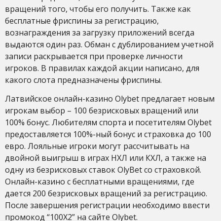
вращений того, чтобы его получить. Также как
бесплатные фриспины за регистрацию,
вознаграждения за загрузку приложений всегда
выдаются один раз. Обман с дублированием учетной
записи раскрывается при проверке личности
игроков. В правилах каждой акции написано, для
какого слота предназначены фриспины.
Латвийское онлайн-казино Olybet предлагает новым
игрокам выбор – 100 безрисковых вращений или
100% бонус. Любителям спорта и посетителям Olybet
предоставляется 100%-ный бонус и страховка до 100
евро. Лояльные игроки могут рассчитывать на
двойной выигрыш в играх НХЛ или КХЛ, а также на
одну из безрисковых ставок OlyBet со страховкой.
Онлайн-казино с бесплатными вращениями, где
дается 200 безрисковых вращений за регистрацию.
После завершения регистрации необходимо ввести
промокод “100X2” на сайте Olybet.