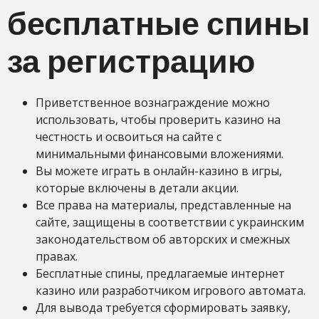
бесплатные спины
за регистрацию
Приветственное вознаграждение можно
использовать, чтобы проверить казино на
честность и освоиться на сайте с
минимальными финансовыми вложениями.
Вы можете играть в онлайн-казино в игры,
которые включены в детали акции.
Все права на материалы, представленные на
сайте, защищены в соответствии с украинским
законодательством об авторских и смежных
правах.
Бесплатные спины, предлагаемые интернет
казино или разработчиком игрового автомата.
Для вывода требуется сформировать заявку,