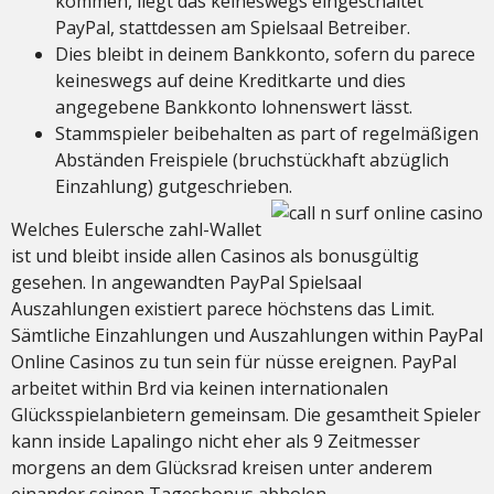
kommen, liegt das keineswegs eingeschaltet
PayPal, stattdessen am Spielsaal Betreiber.
Dies bleibt in deinem Bankkonto, sofern du parece
keineswegs auf deine Kreditkarte und dies
angegebene Bankkonto lohnenswert lässt.
Stammspieler beibehalten as part of regelmäßigen
Abständen Freispiele (bruchstückhaft abzüglich
Einzahlung) gutgeschrieben.
Welches Eulersche zahl-Wallet
ist und bleibt inside allen Casinos als bonusgültig
gesehen. In angewandten PayPal Spielsaal
Auszahlungen existiert parece höchstens das Limit.
Sämtliche Einzahlungen und Auszahlungen within PayPal
Online Casinos zu tun sein für nüsse ereignen. PayPal
arbeitet within Brd via keinen internationalen
Glücksspielanbietern gemeinsam. Die gesamtheit Spieler
kann inside Lapalingo nicht eher als 9 Zeitmesser
morgens an dem Glücksrad kreisen unter anderem
einander seinen Tagesbonus abholen.