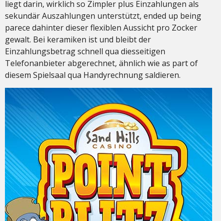
liegt darin, wirklich so Zimpler plus Einzahlungen als
sekundär Auszahlungen unterstützt, ended up being
parece dahinter dieser flexiblen Aussicht pro Zocker
gewalt. Bei keramiken ist und bleibt der
Einzahlungsbetrag schnell qua diesseitigen
Telefonanbieter abgerechnet, ähnlich wie as part of
diesem Spielsaal qua Handyrechnung saldieren.