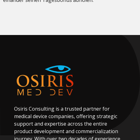
Osiris
Consulting
is
a
trusted
partner
for
medical
device
companies,
offering
strategic
support
and
expertise
across
the
entire
product
development
and
commercialization
journey.
With
over
two
decades
of
experience,