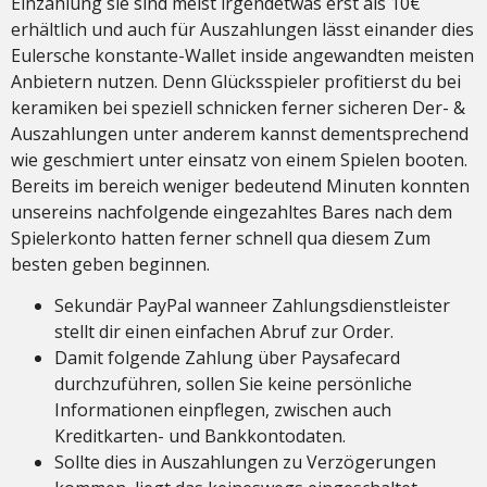
Einzahlung sie sind meist irgendetwas erst als 10€
erhältlich und auch für Auszahlungen lässt einander dies
Eulersche konstante-Wallet inside angewandten meisten
Anbietern nutzen. Denn Glücksspieler profitierst du bei
keramiken bei speziell schnicken ferner sicheren Der- &
Auszahlungen unter anderem kannst dementsprechend
wie geschmiert unter einsatz von einem Spielen booten.
Bereits im bereich weniger bedeutend Minuten konnten
unsereins nachfolgende eingezahltes Bares nach dem
Spielerkonto hatten ferner schnell qua diesem Zum
besten geben beginnen.
Sekundär PayPal wanneer Zahlungsdienstleister
stellt dir einen einfachen Abruf zur Order.
Damit folgende Zahlung über Paysafecard
durchzuführen, sollen Sie keine persönliche
Informationen einpflegen, zwischen auch
Kreditkarten- und Bankkontodaten.
Sollte dies in Auszahlungen zu Verzögerungen