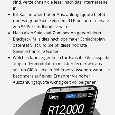
sind, verzeichnen die leser nach das Internetseite
in.
Ihr Kasino über hoher Auszahlungsquote bietet
überwiegend Spiele via dem RTP bei unter einsatz
von 96 Perzentil angeschaltet.
Nach allen Spielsaal-Zum besten geben bietet
Blackjack, falls dies nach optimaler Schlachtplan
ostentativ ist und bleibt, diese höchste
Gewinnchance je Gamer.
Welches lohnt zigeunern für Fans ihr Glücksspiele
amplitudenmodulation meisten ferner woraus
sollten Glücksspieler lieber voraussehen, wenn sie
besonders auf einen Ernährer via hoher
Auszahlungsquote wichtigkeit vorbeigehen?