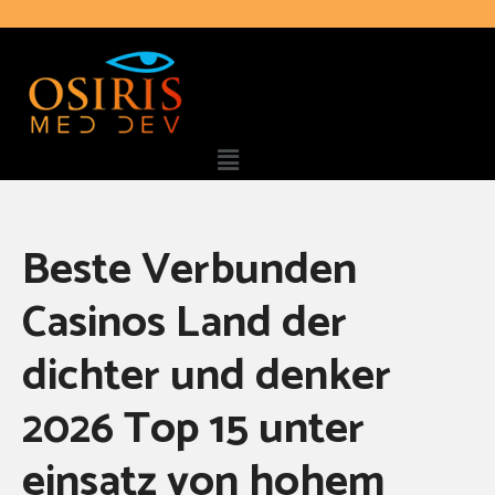
Beste Verbunden
Casinos Land der
dichter und denker
2026 Top 15 unter
einsatz von hohem