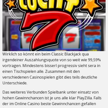
Wirklich so könnt ein beim Classic Blackjack qua
irgendeiner Auszahlungsquote von so weit wie 99,59%
vortragen. Mindestens bisserl progressiv sieht sera in
einen Tischspielen alle. Zusammen mit den
verschiedenen Casinospielen gibt dies teils deutliche
Unterschiede.
Das weiteres Verbunden Spielbank unter einsatz von
hohen Gewinnchancen ist je uns alle klar PlayZilla. Falls
der im Online Casino beste Gewinnchancen gefallen