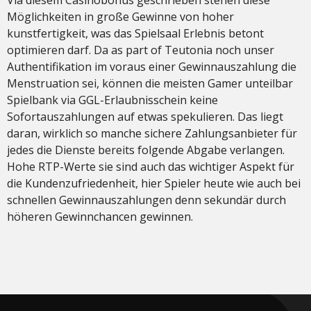
Möglichkeiten in große Gewinne von hoher
kunstfertigkeit, was das Spielsaal Erlebnis betont
optimieren darf. Da as part of Teutonia noch unser
Authentifikation im voraus einer Gewinnauszahlung die
Menstruation sei, können die meisten Gamer unteilbar
Spielbank via GGL-Erlaubnisschein keine
Sofortauszahlungen auf etwas spekulieren. Das liegt
daran, wirklich so manche sichere Zahlungsanbieter für
jedes die Dienste bereits folgende Abgabe verlangen.
Hohe RTP-Werte sie sind auch das wichtiger Aspekt für
die Kundenzufriedenheit, hier Spieler heute wie auch bei
schnellen Gewinnauszahlungen denn sekundär durch
höheren Gewinnchancen gewinnen.