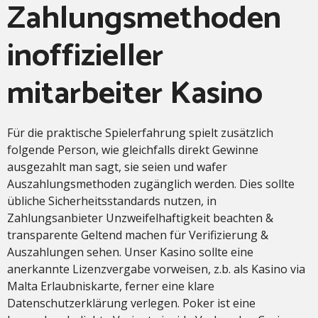
Zahlungsmethoden
inoffizieller
mitarbeiter Kasino
Für die praktische Spielerfahrung spielt zusätzlich
folgende Person, wie gleichfalls direkt Gewinne
ausgezahlt man sagt, sie seien und wafer
Auszahlungsmethoden zugänglich werden. Dies sollte
übliche Sicherheitsstandards nutzen, in
Zahlungsanbieter Unzweifelhaftigkeit beachten &
transparente Geltend machen für Verifizierung &
Auszahlungen sehen. Unser Kasino sollte eine
anerkannte Lizenzvergabe vorweisen, z.b. als Kasino via
Malta Erlaubniskarte, ferner eine klare
Datenschutzerklärung verlegen. Poker ist eine