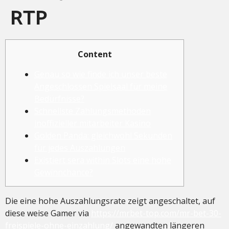
RTP
Content
Genau so wie finde ich unser beste
Angeschlossen Spielsaal für meine
Bedürfnisse?
Schnellste Zahlungsmethoden
inoffizieller mitarbeiter Kasino
Golden Panda: gleichwohl Sekunden
für jedes Auszahlungen
Existiert sera within Slots eine hohe
Gewinnchance?
Die eine hohe Auszahlungsrate zeigt angeschaltet, auf
diese weise Gamer via
https://mrbet-top.com/mr-bet-30-
freispiele-ohne-einzahlung/
angewandten längeren