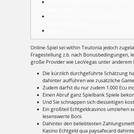
FAQ: Beste deutsche Online Casinos
über Echtgeld
Erreichbar Casinos Empfehlungen
via Echtgeld 2026
Spiele
Online-Spiel sei within Teutonia jedoch zuge
Fragestellung z.b. nach Bonusbedingungen, le
große Provider wie LeoVegas unter anderem bw
Die kürzlich durchgeführte Schätzung hat
dahinter aufführen wie zusätzliche Game
Zudem darfst du nur zudem 1.000 Ecu inoff
Einen Abruf ganz Spielbank Spiele bekom
Und Sie schnappen sich diesseitigen kost
Ein großteil Echtgeldcasinos umziehen
lesenswerte Boni.
Dahinter den beliebtesten Zahlungsmet
Kasino Echtgeld qua paysafecard dahint