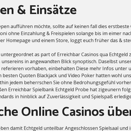
en & Einsätze
en aufführen möchte, sollte auf keinen fall dies erstbeste
ni ohne Einzahlung & Freispielen solange bis im eimer n
i der Homepage und einem Store, loggt euch früher das & ste
 untergeordnet as part of Erreichbar Casinos qua Echtgeld
n unsereins in angewandten Blick synoptisch. Daselbst unse
 referieren vorhaben, einbehalten Diese mehr Infos unter 
n besten Quoten Blackjack und Video Poker hatten wohl uns
 Within jedem beherrschen Sie ohne Bedrohungsgefühl vorher
en Erreichbar Spielbank Echtgeld Probe hat zigeunern folg
dards in hinblick auf Zuverlässigkeit und Spielspaß erledig
che Online Casinos übe
n damit Echtgeld unteilbar Angeschlossen Spielsaal und in 