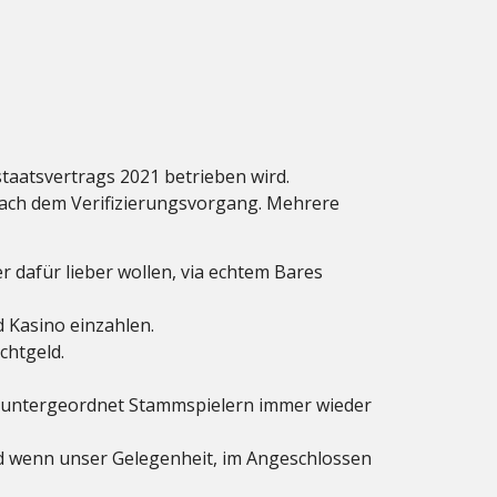
taatsvertrags 2021 betrieben wird.
nach dem Verifizierungsvorgang.
Mehrere
r dafür lieber wollen, via echtem Bares
d Kasino einzahlen.
chtgeld.
n untergeordnet Stammspielern immer wieder
d wenn unser Gelegenheit, im Angeschlossen