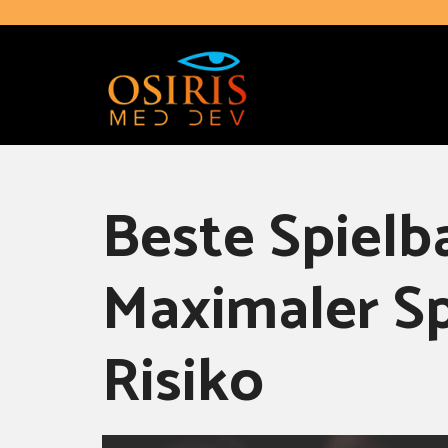
Beste Spielb
Maximaler S
Risiko