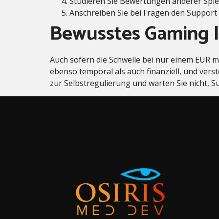
Studieren Sie Bewertungen anderer Spi
Anschreiben Sie bei Fragen den Support 
Bewusstes Gaming li
Auch sofern die Schwelle bei nur einem EUR mini
ebenso temporal als auch finanziell, und ver
zur Selbstregulierung und warten Sie nicht, 