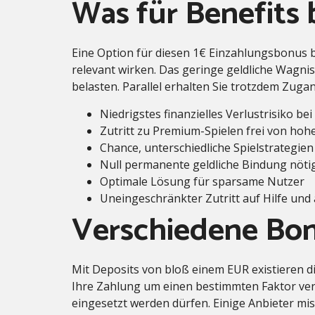
Was für Benefits 
Eine Option für diesen 1€ Einzahlungsbonus bi
relevant wirken. Das geringe geldliche Wagnis 
belasten. Parallel erhalten Sie trotzdem Zu
Niedrigstes finanzielles Verlustrisiko 
Zutritt zu Premium-Spielen frei von hohe
Chance, unterschiedliche Spielstrategien
Null permanente geldliche Bindung nöti
Optimale Lösung für sparsame Nutzer
Uneingeschränkter Zutritt auf Hilfe und 
Verschiedene Bo
Mit Deposits von bloß einem EUR existieren d
Ihre Zahlung um einen bestimmten Faktor verv
eingesetzt werden dürfen. Einige Anbieter m