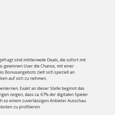
fragt sind mittlerweile Deals, die sofort mit
 gewinnen User die Chance, mit einer
s Bonusangebots zielt sich speziell an
iken auf sich zu nehmen.
nlernen. Exakt an dieser Stelle beginnt das
en zeigen, dass ca. 67% der digitalen Spieler
ch so einem zuverlässigen Anbieter Ausschau
boten zu profitieren.