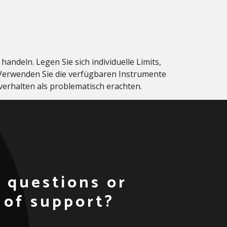
handeln. Legen Sie sich individuelle Limits,
. Verwenden Sie die verfügbaren Instrumente
erhalten als problematisch erachten.
 questions or
 of support?