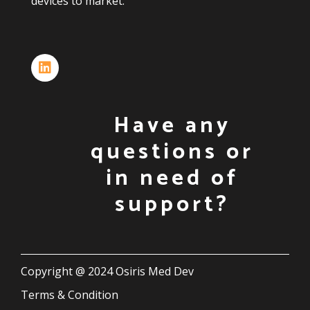
devices
to
market.
Have any
questions or
in need of
support?
Copyright @ 2024 Osiris Med Dev
Terms & Condition