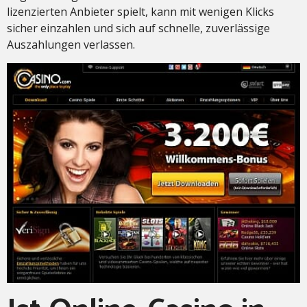
lizenzierten Anbieter spielt, kann mit wenigen Klicks
sicher einzahlen und sich auf schnelle, zuverlässige
Auszahlungen verlassen.