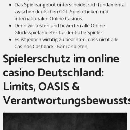
Das Spieleangebot unterscheidet sich fundamental
zwischen deutschen GGL-Spielotheken und
internationalen Online Casinos.
Denn wir testen und bewerten alle Online
Glücksspielanbieter für deutsche Spieler.
Es ist jedoch wichtig zu beachten, dass nicht alle
Casinos Cashback -Boni anbieten.
Spielerschutz im online
casino Deutschland:
Limits, OASIS &
Verantwortungsbewusst