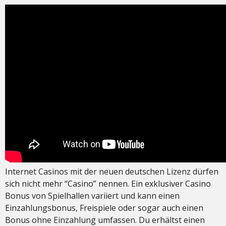
Internet Casinos mit der neuen deutschen Lizenz dürfen
sich nicht mehr “Casino” nennen. Ein exklusiver Casino
Bonus von Spielhallen variiert und kann einen
Einzahlungsbonus, Freispiele oder sogar auch einen
Bonus ohne Einzahlung umfassen. Du erhältst einen