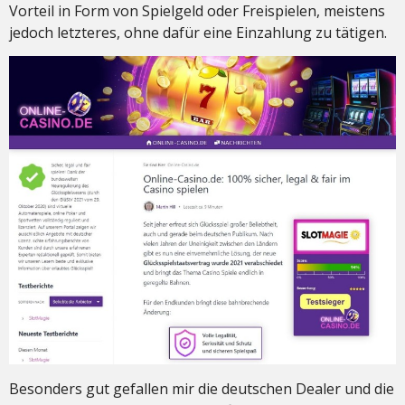
Vorteil in Form von Spielgeld oder Freispielen, meistens
jedoch letzteres, ohne dafür eine Einzahlung zu tätigen.
Besonders gut gefallen mir die deutschen Dealer und die