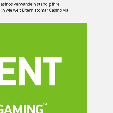
-Casinos verwandeln ständig ihre
in wie weit Eltern atomar Casino via