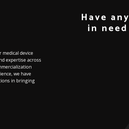
Have any
in need
r
medical
device
nd
expertise
across
mercialization
ience,
we
have
tions
in
bringing