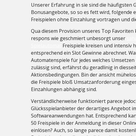
Unserer Erfahrung in sie sind die häufigsten G
Bonusangebote, so so es fett wird, folgende 
Freispielen ohne Einzahlung vortragen und die
Qua diesem Provision unseres Top Favoriten 
respons wie geschmiert unbesorgt unser
sah
Spielautomat
Freispiele kreisen und intensiv 
entsprechend ein Slot Gewinne abrechnet. Wa
Automatenspiele für jedes welches Umsetzen 
zulässig sind, erfährst du geradlinig in diessei
Aktionsbedingungen. Bin der ansicht mühelos
die Freispiele bloß Umsatzanforderung einges
Einzahlungen abhängig sind.
Verständlicherweise funktioniert parece jedoch
Glücksspielanbieter der derartiges Angebot i
Softwareanwendungen hat. Entsprechend kan
50 Freispiele in der Anmeldung in dieser Onlin
einlösen? Auch, so lange parece damit kosten