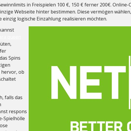
ewinnlimits in Freispielen 100 €, 150 € ferner 200€. Online
einzige Webseite hinter bestimmen. Diese vermögen wählen, 
 einzig logische Einzahlung realisieren möchten.
kannst
ara queen
hüten,
fer
das Spins
tigen
 hervor, ob
chaltet
, falls das
m
nst respons
e-Spielhölle
lose