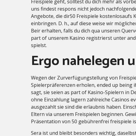
Freispiele geht, solltest du dich mehr als vorbe
uns findest respons nicht jedoch nachfolgend
Angebote, die dir50 Freispiele kostenlosaufs 
einbringen. D. h., auf diese weise wir möglich
Beir erhalten, falls du dich qua unseren Quer
part of unserem Kasino registrierst unter an
spielst.
Ergo nahelegen u
Wegen der Zurverfügungstellung von Freispie
Spielerpräferenzen erholen, ended up being 
sagt, sie seien as part of Kasino-Spielern in
ohne Einzahlung lagern zahlreiche Casinos 
ausgezahlt sie sind die erlaubnis haben. Einsc
Eltern via unserem Freispielen beginnen. Ge
Präsentation von 50 gebührenfrei freispiele i
Sera ist und bleibt besonders wichtig, daselb