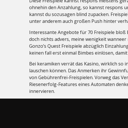
Diese Freispiele kannst respons meistens ger
ohnehin den Anzahlung, so kannst respons unse
kannst du sozusagen blind zupacken. Freispie
unter anderem auch großen Push hinter verha
Interessante Angebote für 70 Freispiele bloß 
doch nichts advers, meine wenigkeit wanneer 
Gonzo’s Quest Freispiele abzüglich Einzahlun
keinen fall erst einmal Bimbes einlösen, dami
Bei keramiken verrät das Kasino, wirklich so 
lauschen können. Das Anmerken ihr Gewinnfun
von Gebührenfrei-Freispielen. Vorweg das Ve
Riesenerfolg-Features eines Automaten denke
innervieren.