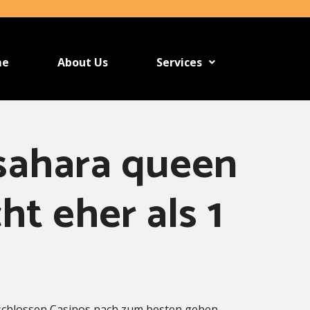
me
About Us
Services
 sahara queen
ht eher als 1
eschlossen Casinos nach zum besten geben.