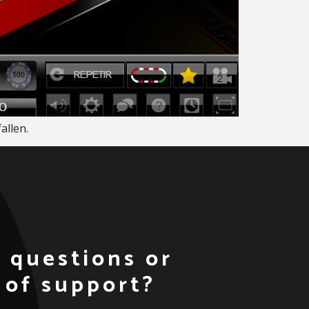
allen.
 questions or
 of support?