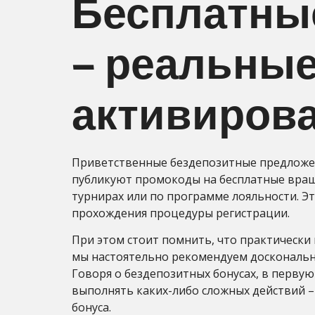
Бесплатные
— реальные
активирова
Приветственные бездепозитные предложени
публикуют промокоды на бесплатные враще
турнирах или по программе лояльности. 
прохождения процедуры регистрации.
При этом стоит помнить, что практически
мы настоятельно рекомендуем досконально
Говоря о бездепозитных бонусах, в перву
выполнять каких-либо сложных действий –
бонуса.