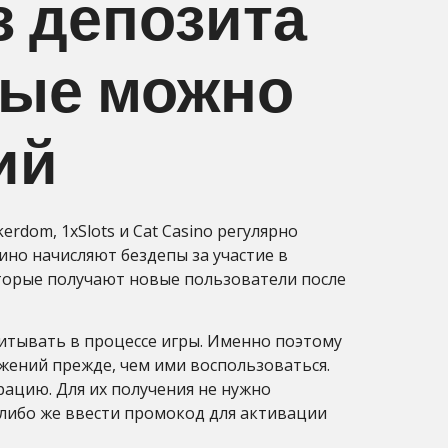
 депозита
рые можно
ий
dom, 1xSlots и Cat Casino регулярно
но начисляют бездепы за участие в
торые получают новые пользователи после
читывать в процессе игры. Именно поэтому
жений прежде, чем ими воспользоваться.
рацию. Для их получения не нужно
 либо же ввести промокод для активации