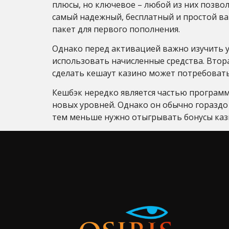
плюсы, но ключевое – любой из них позвол
самый надежный, бесплатный и простой ва
пакет для первого пополнения.
Однако перед активацией важно изучить у
использовать начисленные средства. Втор
сделать кешаут казино может потребовать
Кешбэк нередко является частью програм
новых уровней. Однако он обычно гораздо
тем меньше нужно отыгрывать бонусы каз