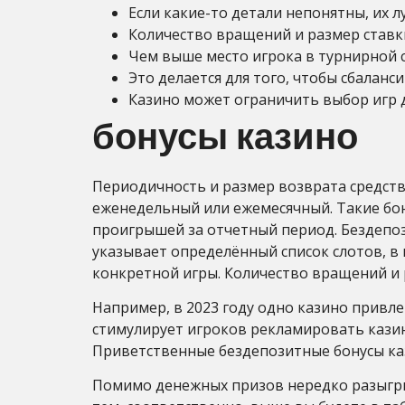
Если какие-то детали непонятны, их 
Количество вращений и размер ставк
Чем выше место игрока в турнирной с
Это делается для того, чтобы сбаланс
Казино может ограничить выбор игр д
бонусы казино
Периодичность и размер возврата средств 
еженедельный или ежемесячный. Такие бон
проигрышей за отчетный период. Бездепо
указывает определённый список слотов, в
конкретной игры. Количество вращений и
Например, в 2023 году одно казино привле
стимулирует игроков рекламировать казин
Приветственные бездепозитные бонусы каз
Помимо денежных призов нередко разыгрыв