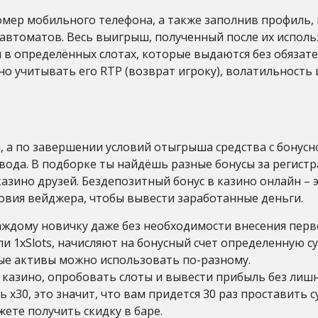
мер мобильного телефона, а также заполнив профиль,
втоматов. Весь выигрыш, полученный после их использ
в определённых слотах, которые выдаются без обязате
о учитывать его RTP (возврат игроку), волатильность 
, а по завершении условий отыгрыша средства с бонусн
ывода. В подборке ты найдёшь разные бонусы за регист
зино друзей. Бездепозитный бонус в казино онлайн – 
овия вейджера, чтобы вывести заработанные деньги.
аждому новичку даже без необходимости внесения перв
ли 1xSlots, начисляют на бонусный счет определенную су
ные активы можно использовать по-разному.
 казино, опробовать слоты и вывести прибыль без лиш
 х30, это значит, что вам придется 30 раз проставить с
ете получить скидку в баре.