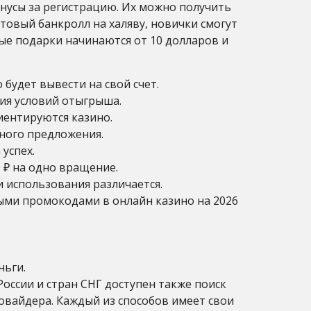
нусы за регистрацию. Их можно получить
ртовый банкролл на халяву, новички смогут
ые подарки начинаются от 10 долларов и
будет вывести на свой счет.
ия условий отыгрыша.
иентируются казино.
нного предложения.
успех.
0 ₽ на одно вращение.
и использования различается.
ыми промокодами в онлайн казино на 2026
ньги.
оссии и стран СНГ доступен также поиск
овайдера. Каждый из способов имеет свои