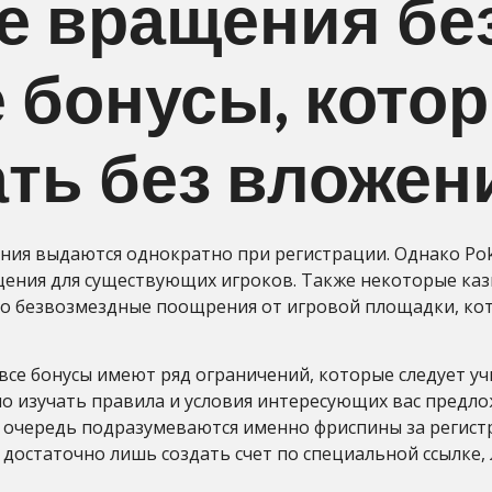
 вращения без
 бонусы, кото
ть без вложен
я выдаются однократно при регистрации. Однако Poker
ния для существующих игроков. Также некоторые кази
Это безвозмездные поощрения от игровой площадки, ко
 все бонусы имеют ряд ограничений, которые следует у
 изучать правила и условия интересующих вас предло
ю очередь подразумеваются именно фриспины за регист
 достаточно лишь создать счет по специальной ссылке,