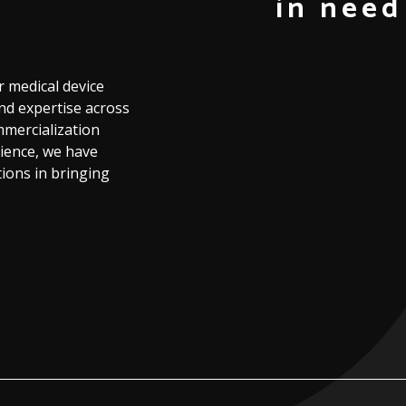
in need
r
medical
device
nd
expertise
across
mercialization
ience,
we
have
tions
in
bringing