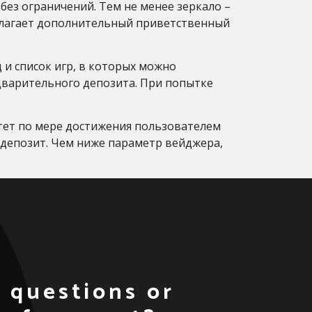
без ограничений. Тем не менее зеркало –
едлагает дополнительный приветственный
 и список игр, в которых можно
дварительного депозита. При попытке
тет по мере достижения пользователем
 депозит. Чем ниже параметр вейджера,
 questions or