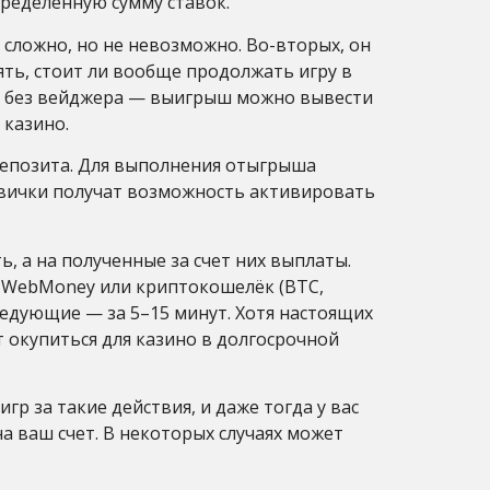
пределенную сумму ставок.
 сложно, но не невозможно. Во-вторых, он
ять, стоит ли вообще продолжать игру в
ще без вейджера — выигрыш можно вывести
 казино.
депозита. Для выполнения отыгрыша
овички получат возможность активировать
ь, а на полученные за счет них выплаты.
, WebMoney или криптокошелёк (BTC,
ледующие — за 5–15 минут. Хотя настоящих
 окупиться для казино в долгосрочной
р за такие действия, и даже тогда у вас
а ваш счет. В некоторых случаях может