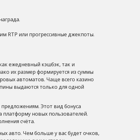
награда.
ким RTP или прогрессивные джекпоты.
как ежедневный кэшбэк, так и
нако их размер формируется из суммы
ровых автоматов. Чаще всего казино
спины выдаются только для одной
м предложениям. Этот вид бонуса
на платформу новых пользователей.
лнения счёта.
х авто. Чем больше у вас будет очков,