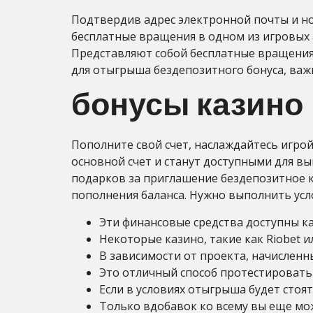
Подтвердив адрес электронной почты и но
бесплатные вращения в одном из игровых а
Представляют собой бесплатные вращения 
для отыгрыша бездепозитного бонуса, важн
бонусы казино
Пополните свой счет, наслаждайтесь игрой
основной счет и станут доступными для в
подарков за приглашение бездепозитное ка
пополнения баланса. Нужно выполнить усл
Эти финансовые средства доступны к
Некоторые казино, такие как Riobet и
В зависимости от проекта, начислен
Это отличный способ протестировать
Если в условиях отыгрыша будет стоять
Только вдобавок ко всему вы еще мож