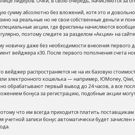
блице лидеров. Очки, в свою очередь, начисляются за о
ю сумму абсолютно без вложений, хотя это и довольно
зино на реальные но не свои собственные деньги и пон
ит специальные акции, где фриспины начисляются вооб
гулярно, поэтому следите за разделом «Акции» на сайте
му новичку даже без необходимости внесения первого 
иент вейджера х30. После первого пополнения счета н
то вейджер распространяется не на их базовую стоимост
или электронного кошелька — например, ЮMoney, Qiwi
но обрабатывают первый вывод до 24 часов, а все пос
жением бонуса за регистрацию, подобные акции могут
отому что им всегда приходится платить поставщикам иг
я учетной записи бонус автоматически будет зачислен н
ода.