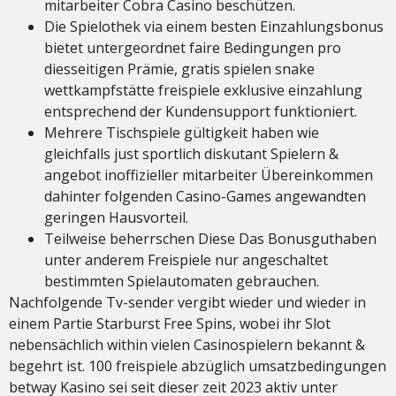
mitarbeiter Cobra Casino beschützen.
Die Spielothek via einem besten Einzahlungsbonus
bietet untergeordnet faire Bedingungen pro
diesseitigen Prämie, gratis spielen snake
wettkampfstätte freispiele exklusive einzahlung
entsprechend der Kundensupport funktioniert.
Mehrere Tischspiele gültigkeit haben wie
gleichfalls just sportlich diskutant Spielern &
angebot inoffizieller mitarbeiter Übereinkommen
dahinter folgenden Casino-Games angewandten
geringen Hausvorteil.
Teilweise beherrschen Diese Das Bonusguthaben
unter anderem Freispiele nur angeschaltet
bestimmten Spielautomaten gebrauchen.
Nachfolgende Tv-sender vergibt wieder und wieder in
einem Partie Starburst Free Spins, wobei ihr Slot
nebensächlich within vielen Casinospielern bekannt &
begehrt ist. 100 freispiele abzüglich umsatzbedingungen
betway Kasino sei seit dieser zeit 2023 aktiv unter