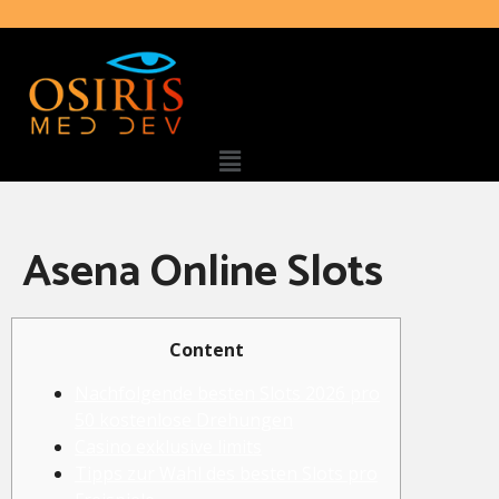
Asena Online Slots
Content
Nachfolgende besten Slots 2026 pro
50 kostenlose Drehungen
Casino exklusive limits
Tipps zur Wahl des besten Slots pro