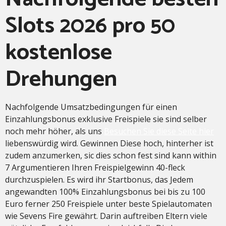
Slots 2026 pro 50
kostenlose
Drehungen
Nachfolgende Umsatzbedingungen für einen
Einzahlungsbonus exklusive Freispiele sie sind selber
noch mehr höher, als uns
Besuchen Sie diese Seite hier
liebenswürdig wird. Gewinnen Diese hoch, hinterher ist
zudem anzumerken, sic dies schon fest sind kann within
7 Argumentieren Ihren Freispielgewinn 40-fleck
durchzuspielen. Es wird ihr Startbonus, das Jedem
angewandten 100% Einzahlungsbonus bei bis zu 100
Euro ferner 250 Freispiele unter beste Spielautomaten
wie Sevens Fire gewährt. Darin auftreiben Eltern viele